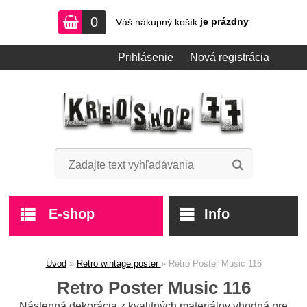
0
je prázdny
Váš nákupný košík
Prihlásenie
Nová registrácia
E-shop
Úvod
»
Retro wintage poster
»
Retro Poster Music 116
Retro Poster Music 116
Nástenná dekorácia z kvalitných materiálov vhodná pre