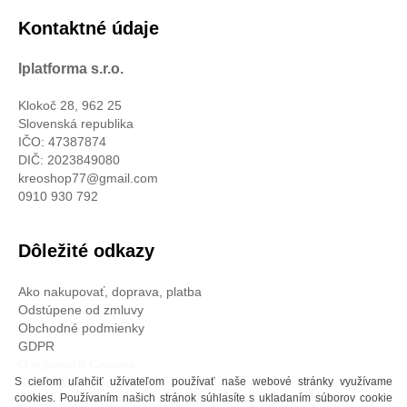
Kontaktné údaje
Iplatforma s.r.o.
Klokoč 28, 962 25
Slovenská republika
IČO: 47387874
DIČ: 2023849080
kreoshop77@gmail.com
0910 930 792
Dôležité odkazy
Ako nakupovať, doprava, platba
Odstúpene od zmluvy
Obchodné podmienky
GDPR
O súboroch Coocies
S cieľom uľahčiť užívateľom používať naše webové stránky využívame
Štatút súťaže na FB
cookies. Používaním našich stránok súhlasíte s ukladaním súborov cookie