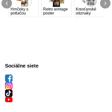
Hrnčeky s
Retro wintage
Kresťanské
Fo
potlačou
poster
odznaky
o
Sociálne siete