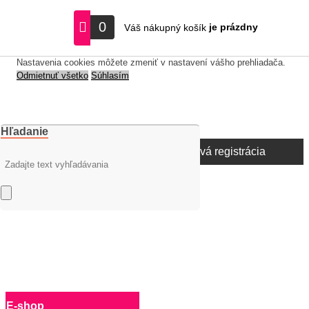
S cieľom uľahčiť užívateľom používať naše webové stránky
0
je prázdny
Váš nákupný košík
využívame cookies. Používaním našich stránok súhlasíte s
ukladaním súborov cookie na vašom počítači / zariadení.
Nastavenia cookies môžete zmeniť v nastavení vášho prehliadača.
Odmietnuť všetko
Súhlasím
Hľadanie
Prihlásenie
Nová registrácia
E-shop