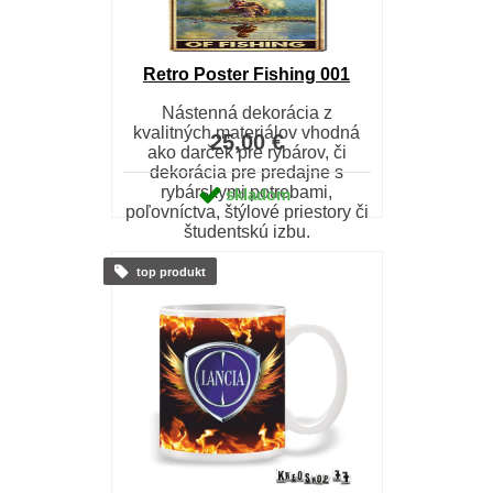
Retro Poster Fishing 001
Nástenná dekorácia z
kvalitných materiálov vhodná
25,00 €
ako darček pre rybárov, či
dekorácia pre predajne s
rybárskymi potrebami,
skladom
poľovníctva, štýlové priestory či
študentskú izbu.
top produkt