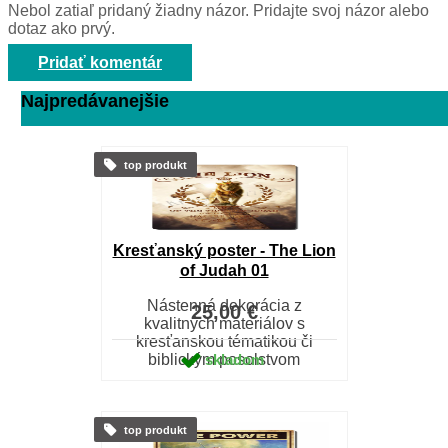
Nebol zatiaľ pridaný žiadny názor. Pridajte svoj názor alebo
dotaz ako prvý.
Pridať komentár
Najpredávanejšie
top produkt
Kresťanský poster - The Lion
of Judah 01
Nástenná dekorácia z
25,00 €
kvalitných materiálov s
kresťanskou tématikou či
biblickým posolstvom
skladom
top produkt