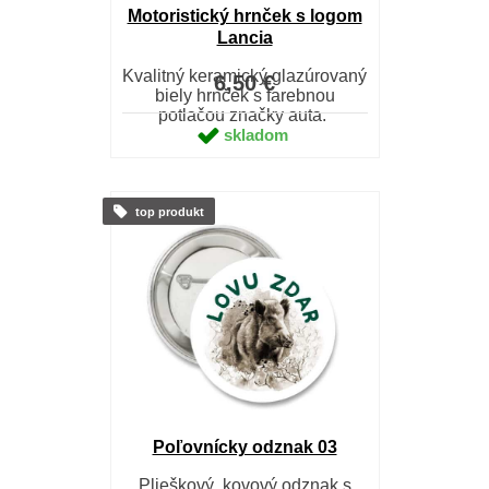
Motoristický hrnček s logom
Lancia
Kvalitný keramický glazúrovaný
6,50 €
biely hrnček s farebnou
potlačou značky auta.
skladom
top produkt
Poľovnícky odznak 03
Plieškový, kovový odznak s