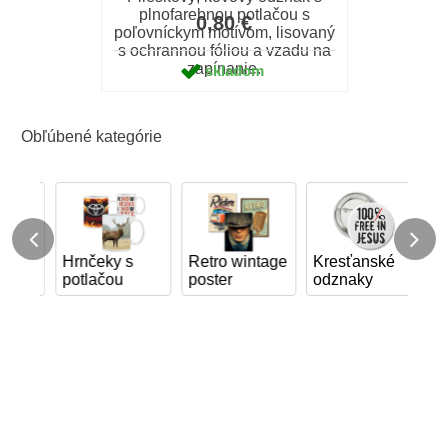
plnofarebnou potlačou s
0,80 €
poľovníckym motívom, lisovaný
s ochrannou fóliou a vzadu na
zapínanie.
skladom
Obľúbené kategórie
Hrnčeky s
Retro wintage
Kresťanské
Fol
potlačou
poster
odznaky
od