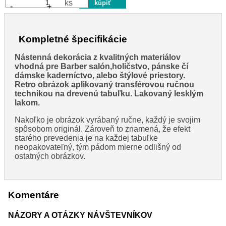
ks
-
+
Kompletné špecifikácie
Nástenná dekorácia z kvalitných materiálov
vhodná pre Barber salón,holičstvo, pánske čí
dámske kaderníctvo, alebo štýlové priestory.
Retro obrázok aplikovaný transférovou ručnou
technikou na drevenú tabuľku. Lakovaný lesklým
lakom.
Nakoľko je obrázok vyrábaný ručne, každý je svojim
spôsobom originál. Zároveň to znamená, že efekt
starého prevedenia je na každej tabuľke
neopakovateľný, tým pádom mierne odlišný od
ostatných obrázkov.
Komentáre
NÁZORY A OTÁZKY NÁVŠTEVNÍKOV