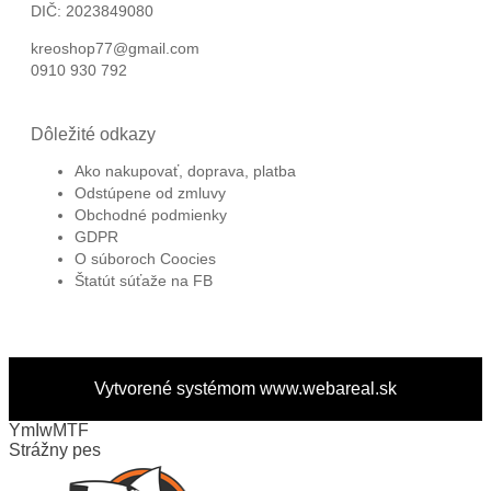
DIČ: 2023849080
kreoshop77@gmail.com
0910 930 792
Dôležité odkazy
Ako nakupovať, doprava, platba
Odstúpene od zmluvy
Obchodné podmienky
GDPR
O súboroch Coocies
Štatút súťaže na FB
Vytvorené systémom
www.webareal.sk
YmIwMTF
Strážny pes