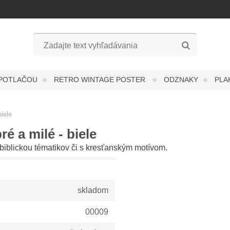
 POTLAČOU
RETRO WINTAGE POSTER
ODZNAKY
PLA
iele
é a milé - biele
biblickou tématikov či s kresťanským motívom.
skladom
00009