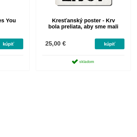
es You
Kresťanský poster - Krv
bola preliata, aby sme mali
život
25,00 €
skladom