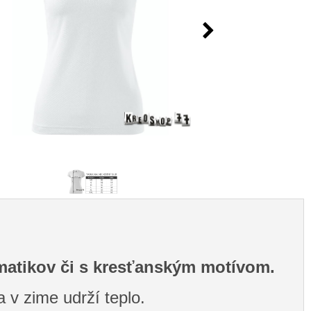
ématikov či s kresťanským motívom.
 v zime udrží teplo.