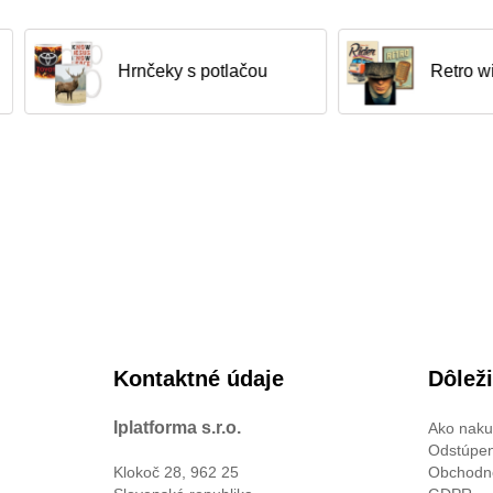
Hrnčeky s potlačou
Retro wintage poste
Kontaktné údaje
Dôlež
Iplatforma s.r.o.
Ako naku
Odstúpen
Klokoč 28, 962 25
Obchodn