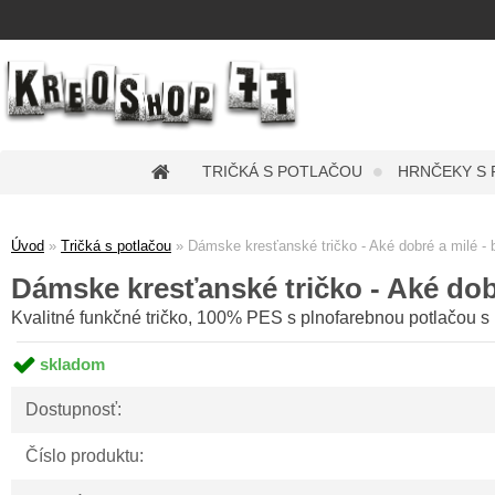
TRIČKÁ S POTLAČOU
HRNČEKY S
Úvod
»
Tričká s potlačou
»
Dámske kresťanské tričko - Aké dobré a milé - b
Dámske kresťanské tričko - Aké dobr
Kvalitné funkčné tričko, 100% PES s plnofarebnou potlačou s 
skladom
Dostupnosť:
Číslo produktu: