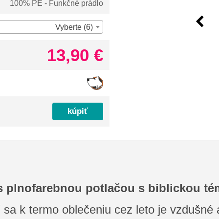
100% PE - Funkčné prádlo
Vyberte (6)
13,90 €
s plnofarebnou potlačou s biblickou t
 sa k termo oblečeniu cez leto je vzdušné a