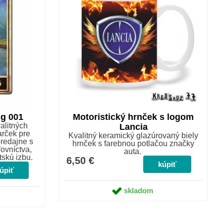
ng 001
Motoristický hrnček s logom
alitných
Lancia
arček pre
Kvalitný keramický glazúrovaný biely
predajne s
hrnček s farebnou potlačou značky
ovníctva,
auta.
tskú izbu.
6,50 €
skladom