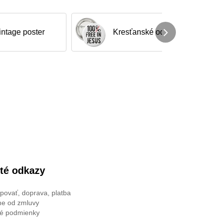
r
Kresťanské odznaky
Fol
ité odkazy
povať, doprava, platba
e od zmluvy
é podmienky