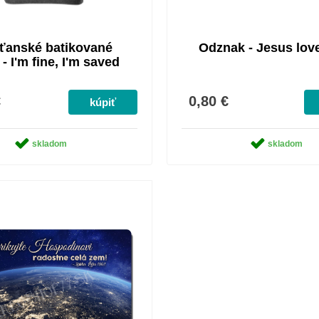
ťanské batikované
Odznak - Jesus lov
 - I'm fine, I'm saved
€
0,80 €
skladom
skladom