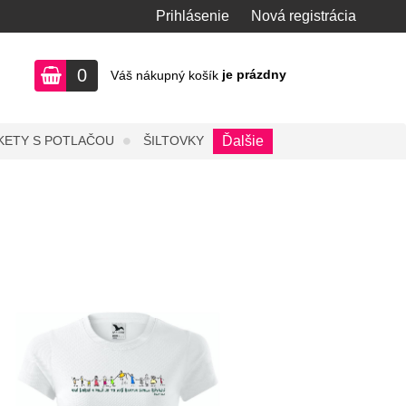
Prihlásenie
Nová registrácia
0
je prázdny
Váš nákupný košík
KETY S POTLAČOU
ŠILTOVKY
Ďalšie