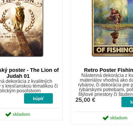
ký poster - The Lion of
Retro Poster Fishi
Nástenná dekorácia z kv
Judah 01
materiálov vhodná ako d
á dekorácia z kvalitných
rybárov, či dekorácia pre 
 s kresťanskou tématikou či
rybárskymi potrebami, poľ
iblickým posolstvom
štýlové priestory či študen
25,00 €
skladom
skladom