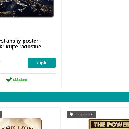
sťanský poster -
krikujte radostne
Hospodinovi
€
skladom
top produkt