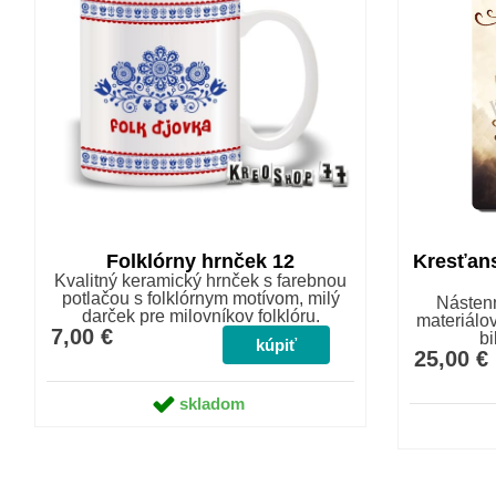
Folklórny hrnček 12
Kresťans
Kvalitný keramický hrnček s farebnou
potlačou s folklórnym motívom, milý
Nástenn
darček pre milovníkov folklóru.
materiálov
7,00 €
b
25,00 €
skladom